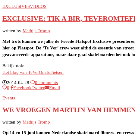
EXCLUSIVES
VIDEOS
EXCLUSIVE: TIK A BIR, TEVEROMTEF
written by
Mathijs Tromp
Met trots kunnen we jullie de tweede Flatspot Exclusive presenter
hier op Flatspot. De ‘Te Ver’ crew weet altijd de essentie van stre
geavanceerde apparatuur, maar daar gaat skateboarden het ook hele
Bekijk ook:
Het blog van TeVerOmTeFietsen
2014-04-28
0 comments
0
Facebook
Twitter
Email
Events
WE VROEGEN MARTIJN VAN HEMMEN 
written by
Mathijs Tromp
Op 14 en 15 juni kunnen Nederlandse skateboard filmers- en crews de