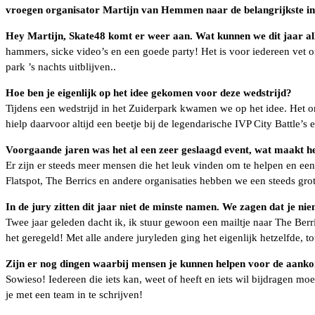
vroegen organisator Martijn van Hemmen naar de belangrijkste in’
Hey Martijn, Skate48 komt er weer aan. Wat kunnen we dit jaar a
hammers, sicke video’s en een goede party! Het is voor iedereen vet 
park ’s nachts uitblijven..
Hoe ben je eigenlijk op het idee gekomen voor deze wedstrijd?
Tijdens een wedstrijd in het Zuiderpark kwamen we op het idee. Het or
hielp daarvoor altijd een beetje bij de legendarische IVP City Battle’s 
Voorgaande jaren was het al een zeer geslaagd event, wat maakt h
Er zijn er steeds meer mensen die het leuk vinden om te helpen en een
Flatspot, The Berrics en andere organisaties hebben we een steeds gro
In de jury zitten dit jaar niet de minste namen. We zagen dat je n
Twee jaar geleden dacht ik, ik stuur gewoon een mailtje naar The Berr
het geregeld! Met alle andere juryleden ging het eigenlijk hetzelfde, 
Zijn er nog dingen waarbij mensen je kunnen helpen voor de aan
Sowieso! Iedereen die iets kan, weet of heeft en iets wil bijdragen moe
je met een team in te schrijven!