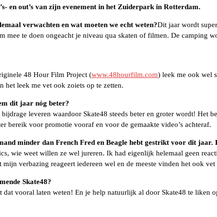
s- en out’s van zijn evenement in het Zuiderpark in Rotterdam.
llemaal verwachten en wat moeten we echt weten?
Dit jaar wordt super
om mee te doen ongeacht je niveau qua skaten of filmen. De camping wor
iginele 48 Hour Film Project (
www.48hourfilm.com
) leek me ook wel s
en het leek me vet ook zoiets op te zetten.
em dit jaar nóg beter?
 bijdrage leveren waardoor Skate48 steeds beter en groter wordt! Het be
ter bereik voor promotie vooraf en voor de gemaakte video’s achteraf.
iemand minder dan French Fred en Beagle hebt gestrikt voor dit jaar.
ics, wie weet willen ze wel jureren. Ik had eigenlijk helemaal geen rea
tot mijn verbazing reageert iedereen wel en de meeste vinden het ook ve
komende Skate48?
t dat vooral laten weten! En je help natuurlijk al door Skate48 te liken 