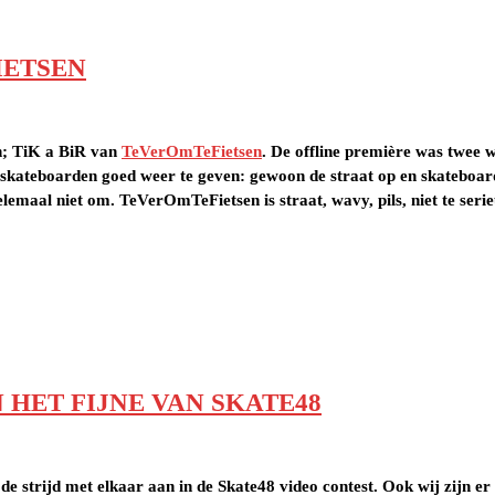
IETSEN
en; TiK a BiR van
TeVerOmTeFietsen
. De offline première was twee 
et skateboarden goed weer te geven: gewoon de straat op en skateboarde
maal niet om. TeVerOmTeFietsen is straat, wavy, pils, niet te serieu
HET FIJNE VAN SKATE48
 strijd met elkaar aan in de Skate48 video contest. Ook wij zijn er 