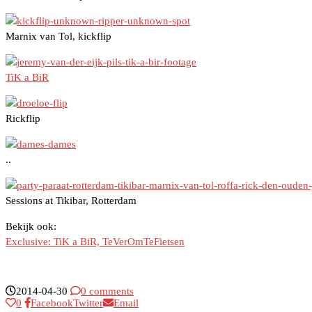
Marnix van Tol, kickflip
TiK a BiR
Rickflip
..
Sessions at Tikibar, Rotterdam
Bekijk ook:
Exclusive: TiK a BiR, TeVerOmTeFietsen
2014-04-30
0 comments
0
Facebook
Twitter
Email