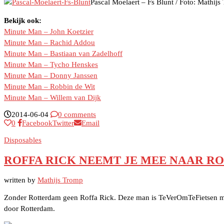
Pascal Moelaert – Fs Blunt / Foto: Mathijs
Bekijk ook:
Minute Man – John Koetzier
Minute Man – Rachid Addou
Minute Man – Bastiaan van Zadelhoff
Minute Man – Tycho Henskes
Minute Man – Donny Janssen
Minute Man – Robbin de Wit
Minute Man – Willem van Dijk
2014-06-04
0 comments
0
Facebook
Twitter
Email
Disposables
ROFFA RICK NEEMT JE MEE NAAR R
written by
Mathijs Tromp
Zonder Rotterdam geen Roffa Rick. Deze man is TeVerOmTeFietsen mem
door Rotterdam.