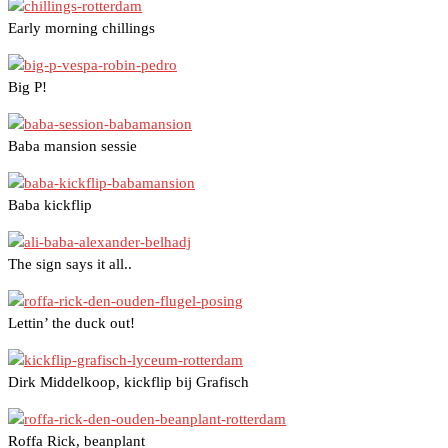
Early morning chillings
Big P!
Baba mansion sessie
Baba kickflip
The sign says it all..
Lettin’ the duck out!
Dirk Middelkoop, kickflip bij Grafisch
Roffa Rick, beanplant