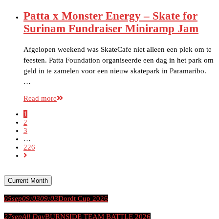
Patta x Monster Energy – Skate for
Surinam Fundraiser Miniramp Jam
Afgelopen weekend was SkateCafe niet alleen een plek om te
feesten. Patta Foundation organiseerde een dag in het park om
geld in te zamelen voor een nieuw skatepark in Paramaribo.
…
Read more
1
2
3
…
226
Current Month
05
sep
09:03
09:03
Dordt Cup 2026
27
sep
All Day
BURNSIDE TEAM BATTLE 2026